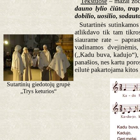
Tekstuose
– mažai žo
dauno lylio čiūto, trap 
dobilio, uosilio, sodaut
Sutartinės sutinkamos 
atlikdavo tik tam tikro
siaurame rate – paprast
vadinamos dvejinėmis,
(,,Kadu buva, kadujo“), 
panašios, nes kartu poro
eilutė pakartojama kitos 
Sutartinių giedotojų grupė
„Trys keturios“