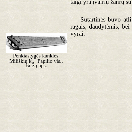
taigi yra įvairių žanrų s
Sutartinės buvo atliek
ragais, daudytėmis, bei
vyrai.
Penkiastygės kanklės.
Miliškių k., Papilio vls.,
Biržų aps.